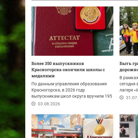
Более 350 выпускников
Быть г
Красногорска окончили школы с
дорожно
медалями
В рамках
По данным управления образования
сегодня 
Красногорска, в 2026 году
лагере «
выпускникам школ округа вручили 195
организо
31.07
золотых и 158...
03.08.2026