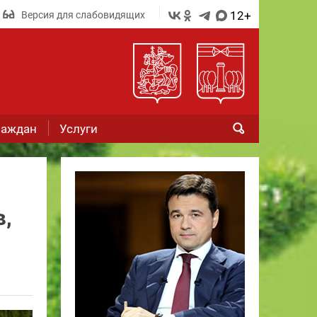
12+
Версия для слабовидящих
раждан
Услуги
,