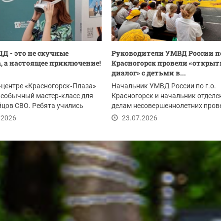
ДД - это не скучные
Руководители УМВД России по
, а настоящее приключение!
Красногорск провели «откры
диалог» с детьми в...
‑центре «Красногорск‑Плаза»
Начальник УМВД России по г.о.
необычный мастер‑класс для
Красногорск и начальник отделе
йцов СВО. Ребята учились
делам несовершеннолетних пров
...
мероприятие в...
.2026
23.07.2026