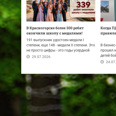
В Красногорске более 300 ребят
Когда П
окончили школу с медалями!
правила
191 выпускник удостоен медали I
степени, еще 148 - медали II степени. Это
В бизнес
не просто цифры - это годы усердной
прошел 
работы,...
детей бо
29.07.2026
правилам
24.07