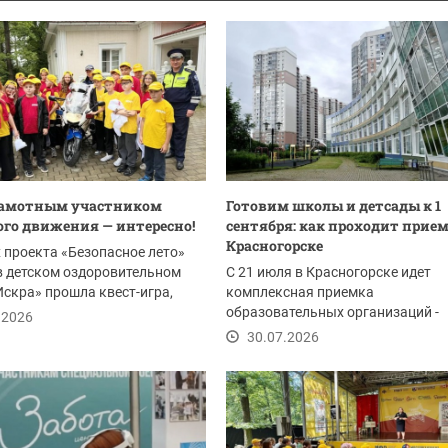
рамотным участником
Готовим школы и детсады к 1
го движения — интересно!
сентября: как проходит прием
Красногорске
 проекта «Безопасное лето»
в детском оздоровительном
С 21 июля в Красногорске идет
Искра» прошла квест-игра,
комплексная приемка
ванная...
образовательных организаций -
.2026
комиссия проверяет готовность 1
30.07.2026