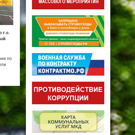
 г.о.
тый
ния по
ели