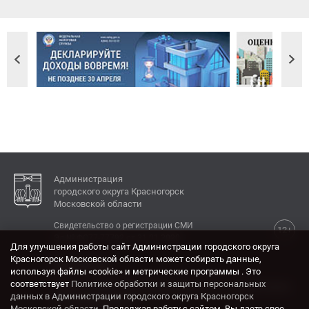
Администрация
городского округа Красногорск
Московской области
Свидетельство о регистрации СМИ
12+
Эл № ФС77-77792 от 31.01.2020.
Для улучшения работы сайт Администрации городского округа
Красногорск Московской области может собирать данные,
КОНТАКТЫ
используя файлы «cookie» и метрические программы . Это
соответствует
Политике обработки и защиты персональных
Адрес: 143404, Московская область, г. Красногорск,
данных в Администрации городского округа Красногорск
ул. Ленина, дом 4.
Московской области
. Продолжая работу с сайтом, Вы даете свое