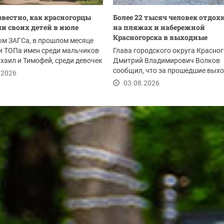
звестно, как красногорцы
Более 22 тысяч человек отдох
и своих детей в июле
на пляжах и набережной
Красногорска в выходные
м ЗАГСа, в прошлом месяце
и ТОПа имен среди мальчиков
Глава городского округа Красно
хаил и Тимофей, среди девочек
Дмитрий Владимирович Волков
сообщил, что за прошедшие вых
.2026
набережную реки...
03.08.2026