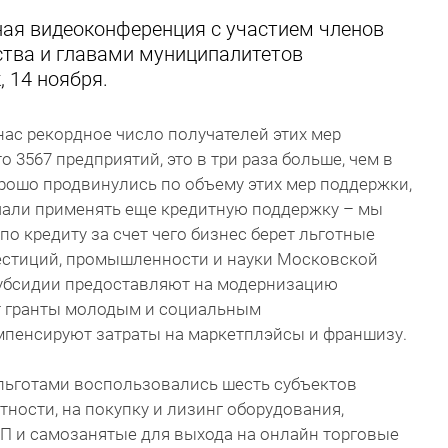
ая видеоконференция с участием членов
ства и главами муниципалитетов
, 14 ноября.
 нас рекордное число получателей этих мер
о 3567 предприятий, это в три раза больше, чем в
орошо продвинулись по объему этих мер поддержки,
чали применять еще кредитную поддержку – мы
о кредиту за счет чего бизнес берет льготные
вестиций, промышленности и науки Московской
Субсидии предоставляют на модернизацию
т гранты молодым и социальным
мпенсируют затраты на маркетплэйсы и франшизу.
льготами воспользовались шесть субъектов
стности, на покупку и лизинг оборудования,
П и самозанятые для выхода на онлайн торговые