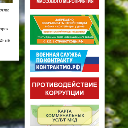
нули
горск
одные