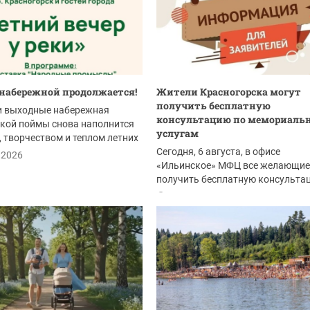
 набережной продолжается!
Жители Красногорска могут
получить бесплатную
ти выходные набережная
консультацию по мемориал
кой поймы снова наполнится
услугам
 творчеством и теплом летних
Сегодня, 6 августа, в офисе
.2026
«Ильинское» МФЦ все желающие
получить бесплатную консульта
специалистов ГБУ МО...
06.08.2026