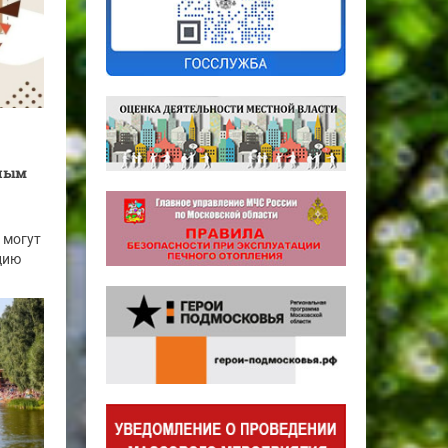
ьным
 могут
цию