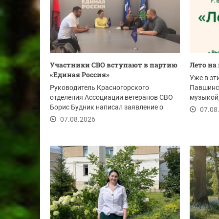
Участники СВО вступают в партию
Лето на
«Единая Россия»
Уже в э
Руководитель Красногорского
Павшинс
отделения Ассоциации ветеранов СВО
музыкой,
Борис Будник написал заявление о
закатов.
07.08
вступлении в партию,...
07.08.2026