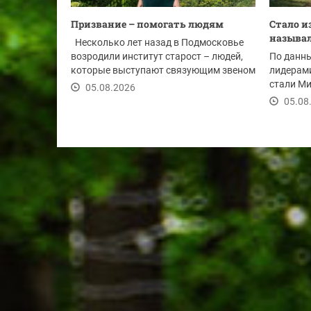
Призвание – помогать людям
Стало и
называл
Несколько лет назад в Подмосковье
возродили институт старост – людей,
По данны
которые выступают связующим звеном
лидерам
между...
стали Ми
05.08.2026
-...
05.08