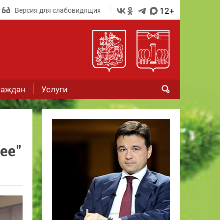
12+
Версия для слабовидящих
раждан
Услуги
ее"