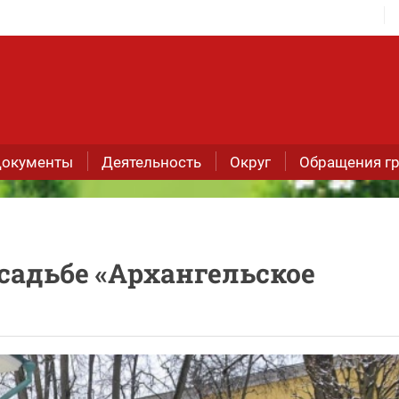
окументы
Деятельность
Округ
Обращения г
садьбе «Архангельское