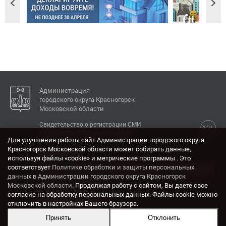
Администрация
городского округа Красногорск
Московской области
Свидетельство о регистрации СМИ
12+
Эл № ФС77-77792 от 31.01.2020.
Для улучшения работы сайт Администрации городского округа
Красногорск Московской области может собирать данные,
КОНТАКТЫ
используя файлы «cookie» и метрические программы . Это
соответствует
Политике обработки и защиты персональных
Адрес: 143404, Московская область, г. Красногорск,
данных в Администрации городского округа Красногорск
ул. Ленина, дом 4.
Московской области
. Продолжая работу с сайтом, Вы даете свое
Электронная почта:
согласие на обработку персональных данных. Файлы cookie можно
krasrn@mosreg.ru
отключить в настройках Вашего браузера.
Принять
Отклонить
Разработка и поддержка сайта ADN