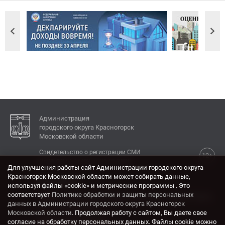
Администрация
городского округа Красногорск
Московской области
Свидетельство о регистрации СМИ
12+
Эл № ФС77-77792 от 31.01.2020.
Для улучшения работы сайт Администрации городского округа
Красногорск Московской области может собирать данные,
КОНТАКТЫ
используя файлы «cookie» и метрические программы . Это
соответствует
Политике обработки и защиты персональных
Адрес: 143404, Московская область, г. Красногорск,
данных в Администрации городского округа Красногорск
ул. Ленина, дом 4.
Московской области
. Продолжая работу с сайтом, Вы даете свое
Электронная почта:
согласие на обработку персональных данных. Файлы cookie можно