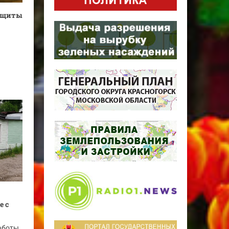
защиты
е с
аботы