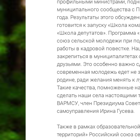
профильными министрами, подни
муниципального сообщества с П
года. Результаты этого обсужде
готовится к запуску «Школа ком
«Школа депутатов». Программа «
союз сельской молодежи при по
работы в кадровой повестке. Н
закрепиться в муниципалитетах с
друзьями. Это особенно важно с
современная молодежь едет не з
родине, ради желания менять к 
Такие качества, помноженные на
сделать наши села настоящими т
ВАРМСУ, член Президиума Совет
самоуправления Ирина Гусева.
Также в рамках образовательно
территорий» Российский союз с