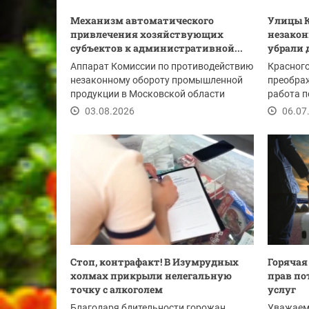
Механизм автоматического
Улицы К
привлечения хозяйствующих
незакон
субъектов к административной...
убрали д
Аппарат Комиссии по противодействию
Красног
незаконному обороту промышленной
преображ
продукции в Московской области
работа 
информирует о...
архитект
03.08.2026
06.07
облика...
Стоп, контрафакт! В Изумрудных
Горячая
холмах прикрыли нелегальную
прав по
точку с алкоголем
услуг
Благодаря бдительности горожан
Уважаем