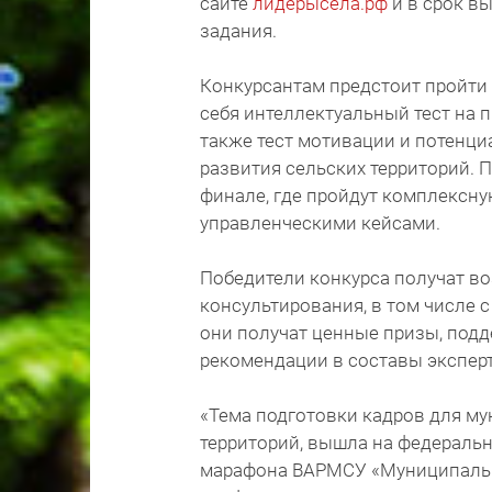
сайте
лидерысела.рф
и в срок в
задания.
Конкурсантам предстоит пройти
себя интеллектуальный тест на п
также тест мотивации и потенц
развития сельских территорий. 
финале, где пройдут комплексну
управленческими кейсами.
Победители конкурса получат в
консультирования, в том числе 
они получат ценные призы, подд
рекомендации в составы экспер
«Тема подготовки кадров для му
территорий, вышла на федеральн
марафона ВАРМСУ «Муниципальн