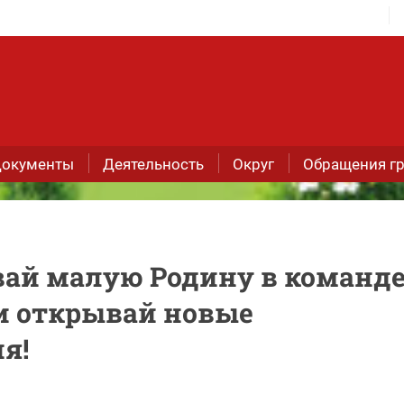
окументы
Деятельность
Округ
Обращения г
ивай малую Родину в команд
 открывай новые
я!