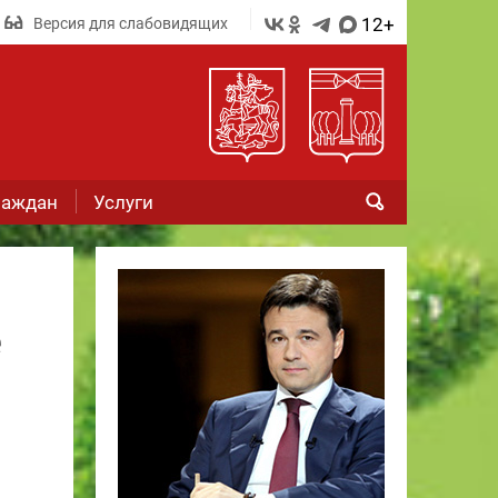
12+
Версия для слабовидящих
раждан
Услуги
е