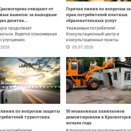
расногорска очищают от
Горячая линия по вопросам 
ных вывесок: за выходные
прав потребителей платных
ва десятка...
образовательных услуг
орск продолжает
Уважаемые потребители!
аться. Ведется планомерная
Консультационный центр и
по улучшению
консультационные пункты
урно‑художественного
Федерального бюджетного
.2026
05.07.2026
учреждения...
 линия по вопросам защиты
55 незаконных павильонов
требителей туристских
демонтировали в Красногорск
начала года
ые потребители!
В Красногорске продолжаются р