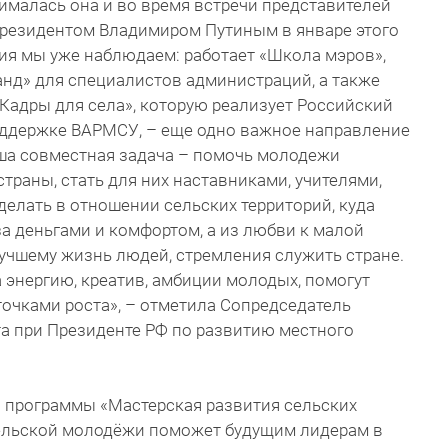
малась она и во время встречи представителей
резидентом Владимиром Путиным в январе этого
ния мы уже наблюдаем: работает «Школа мэров»,
анд» для специалистов администраций, а также
Кадры для села», которую реализует Российский
ддержке ВАРМСУ, – еще одно важное направление
аша совместная задача – помочь молодежи
траны, стать для них наставниками, учителями,
делать в отношении сельских территорий, куда
а деньгами и комфортом, а из любви к малой
лучшему жизнь людей, стремления служить стране.
 энергию, креатив, амбиции молодых, помогут
очками роста», – отметила Сопредседатель
а при Президенте РФ по развитию местного
й программы «Мастерская развития сельских
ельской молодёжи поможет будущим лидерам в