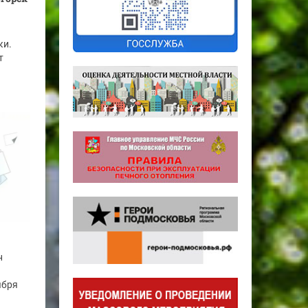
ки.
т
н
ября