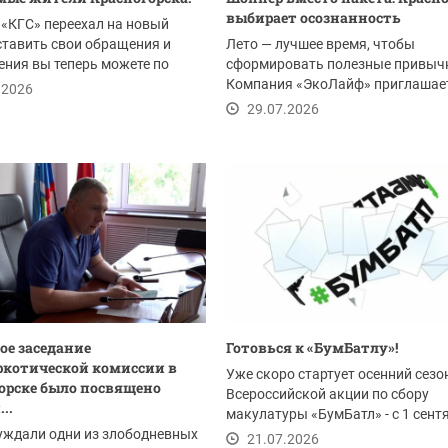
выбирает осознанность
«КГС» переехал на новый
ставить свои обращения и
Лето — лучшее время, чтобы
ния вы теперь можете по
сформировать полезные привыч
Компания «ЭкоЛайф» приглашае
.2026
жителей Красногорска и всего...
29.07.2026
ое заседание
Готовься к «БумБатлу»!
котической комиссии в
Уже скоро стартует осенний сезо
орске было посвящено
Всероссийской акции по сбору
..
макулатуры «БумБатл» - с 1 сент
уждали одни из злободневных
по 30 ноября. Акция...
21.07.2026