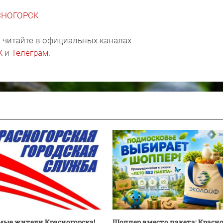
АСНОГОРСК
 читайте в официальных каналах
X
и
Телеграм
.
ые жители Красногорска!
Шоппер вместо пакета: Красн