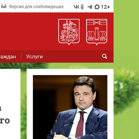
12+
Версия для слабовидящих
раждан
Услуги
в
го