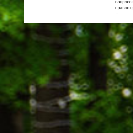
вопросов
правоохр
по...
28.07