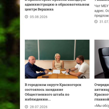
администрацию в образовательном
Чат МБУ 
центре Вершина
адрес. О
предложе
05.08.2026
ссылке.
31.07
В городском округе Красногорск
Очередн
состоялось заседание
антинар
Общественного штаба по
Красног
наблюдению...
главной.
«Мы обс
28.07.2026