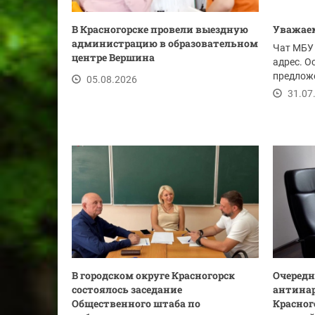
В Красногорске провели выездную
Уважаем
администрацию в образовательном
Чат МБУ 
центре Вершина
адрес. О
предложе
05.08.2026
ссылке.
31.07
В городском округе Красногорск
Очередн
состоялось заседание
антинар
Общественного штаба по
Красног