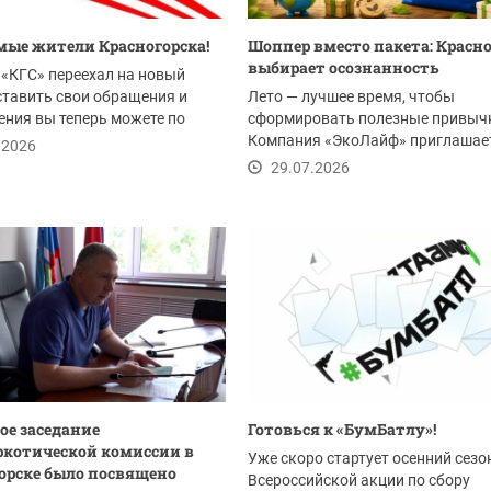
ые жители Красногорска!
Шоппер вместо пакета: Красн
выбирает осознанность
«КГС» переехал на новый
ставить свои обращения и
Лето — лучшее время, чтобы
ния вы теперь можете по
сформировать полезные привыч
Компания «ЭкоЛайф» приглашае
.2026
жителей Красногорска и всего...
29.07.2026
ое заседание
Готовься к «БумБатлу»!
котической комиссии в
Уже скоро стартует осенний сезо
орске было посвящено
Всероссийской акции по сбору