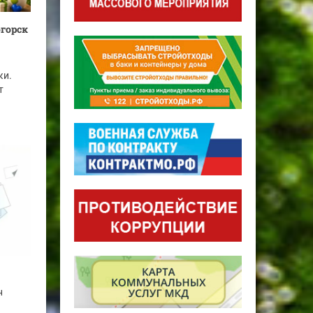
огорск
ки.
т
н