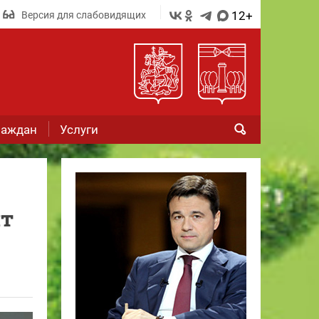
12+
Версия для слабовидящих
раждан
Услуги
ят