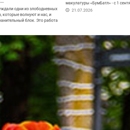
..
макулатуры «БумБатл» - с 1 сент
уждали одни из злободневных
по 30 ноября. Акция...
21.07.2026
, которые волнуют и нас, и
анительный блок. Это работа
.2026