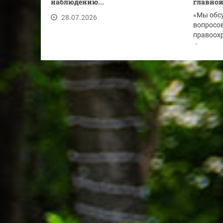
наблюдению...
главной.
«Мы обс
28.07.2026
вопросов
правоохр
по...
28.07