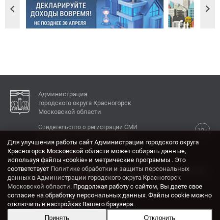
Администрация
городского округа Красногорск
Московской области
Свидетельство о регистрации СМИ
12+
Эл № ФС77-77792 от 31.01.2020.
Для улучшения работы сайт Администрации городского округа
Красногорск Московской области может собирать данные,
КОНТАКТЫ
используя файлы «cookie» и метрические программы . Это
соответствует
Политике обработки и защиты персональных
Адрес: 143404, Московская область, г. Красногорск,
данных в Администрации городского округа Красногорск
ул. Ленина, дом 4.
Московской области
. Продолжая работу с сайтом, Вы даете свое
Электронная почта:
согласие на обработку персональных данных. Файлы cookie можно
krasrn@mosreg.ru
отключить в настройках Вашего браузера.
Принять
Отклонить