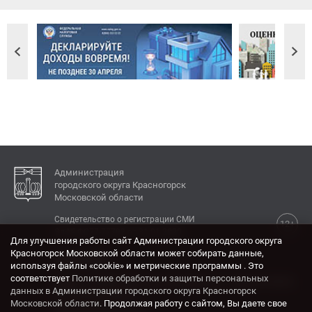
Администрация
городского округа Красногорск
Московской области
Свидетельство о регистрации СМИ
12+
Эл № ФС77-77792 от 31.01.2020.
Для улучшения работы сайт Администрации городского округа
Красногорск Московской области может собирать данные,
КОНТАКТЫ
используя файлы «cookie» и метрические программы . Это
соответствует
Политике обработки и защиты персональных
Адрес: 143404, Московская область, г. Красногорск,
данных в Администрации городского округа Красногорск
ул. Ленина, дом 4.
Московской области
. Продолжая работу с сайтом, Вы даете свое