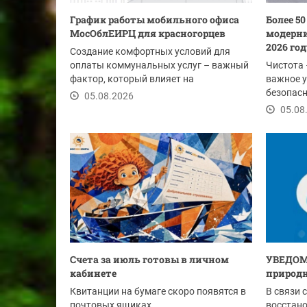
График работы мобильного офиса
Более 5
МосОблЕИРЦ для красногорцев
модерни
2026 го
Создание комфортных условий для
оплаты коммунальных услуг – важный
Чистота 
фактор, который влияет на
важное у
своевременность...
безопасн
05.08.2026
этим лет
05.08
Счета за июль готовы в личном
УВЕДОМ
кабинете
природн
Квитанции на бумаге скоро появятся в
В связи 
почтовых ящиках
восстан