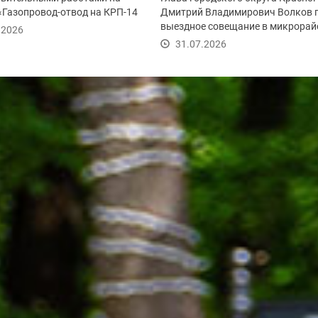
«Газопровод-отвод на КРП-14
Дмитрий Владимирович Волков 
м 2-я...
выездное совещание в микрорай
.2026
Опалиха после...
31.07.2026