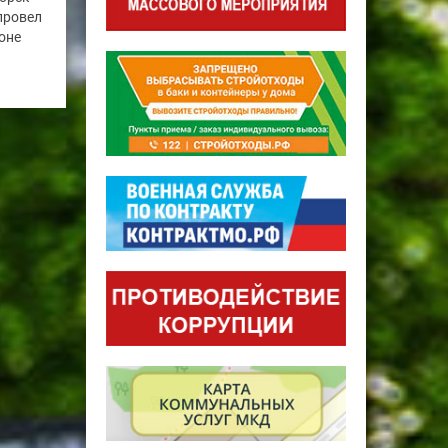
провел
оне