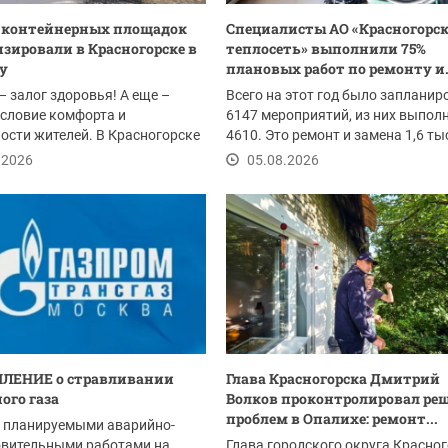
0 контейнерных площадок
Специалисты АО «Красногорс
зировали в Красногорске в
теплосеть» выполнили 75%
ду
плановых работ по ремонту и.
– залог здоровья! А еще –
Всего на этот год было запланир
словие комфорта и
6147 мероприятий, из них выпол
ости жителей. В Красногорске
4610. Это ремонт и замена 1,6 т
ом провели...
погонных...
.2026
05.08.2026
ЛЕНИЕ о стравливании
Глава Красногорска Дмитрий
ого газа
Волков проконтролировал ре
проблем в Опалихе: ремонт...
с планируемыми аварийно-
овительными работами на
Глава городского округа Красно