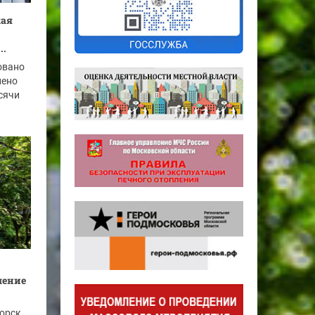
кая
..
овано
нено
ысячи
шение
горск