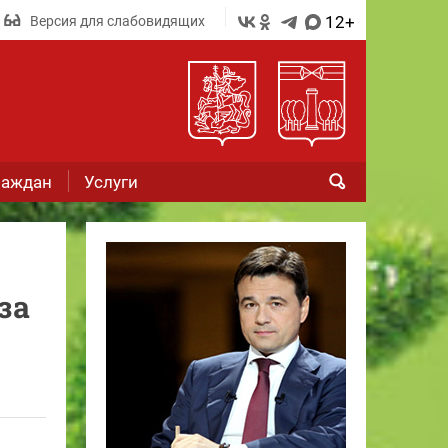
12+
Версия для слабовидящих
раждан
Услуги
за