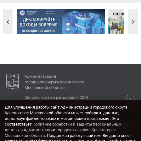
Администрация
городского округа Красногорск
Московской области
Свидетельство о регистрации СМИ
12+
Эл № ФС77-77792 от 31.01.2020.
Для улучшения работы сайт Администрации городского округа
Красногорск Московской области может собирать данные,
КОНТАКТЫ
используя файлы «cookie» и метрические программы . Это
соответствует
Политике обработки и защиты персональных
Адрес: 143404, Московская область, г. Красногорск,
данных в Администрации городского округа Красногорск
ул. Ленина, дом 4.
Московской области
. Продолжая работу с сайтом, Вы даете свое
Электронная почта: