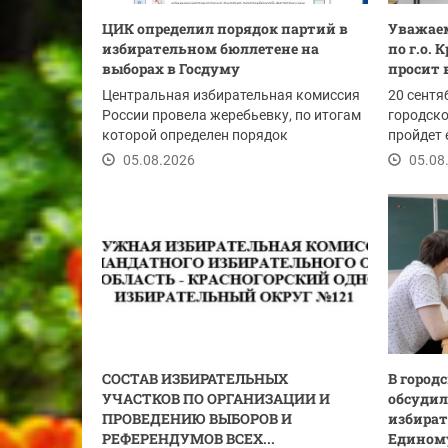
ЦИК определил порядок партий в
Уважаем
избирательном бюллетене на
по г.о.
выборах в Госдуму
просит 
Центральная избирательная комиссия
20 сентя
России провела жеребьевку, по итогам
городско
которой определен порядок
пройдет 
размещения...
05.08.2026
05.08
СОСТАВ ИЗБИРАТЕЛЬНЫХ
В город
УЧАСТКОВ ПО ОРГАНИЗАЦИИ И
обсудил
ПРОВЕДЕНИЮ ВЫБОРОВ И
избират
РЕФЕРЕНДУМОВ ВСЕХ...
Единому