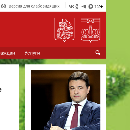
12+
Версия для слабовидящих
раждан
Услуги
е