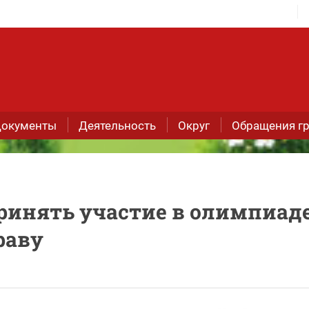
окументы
Деятельность
Округ
Обращения г
ринять участие в олимпиад
раву