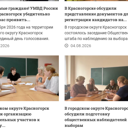
ые граждане! ​УМВД России
В Красногорске обсудили
 Красногорск убедительно
представление документов д
вас проявить...
регистрации кандидатов на...
бря 2026 года на территории
В городском округе Красногорск
го округу Красногорск
состоялось заседание Обществе
единый день голосования.
штаба по наблюдению за выбора
Участники...
.2026
04.08.2026
ском округе Красногорск
В городском округе Красногор
и организацию
обсудили подготовку
ельных участков к
общественных наблюдателей 
...
выборам