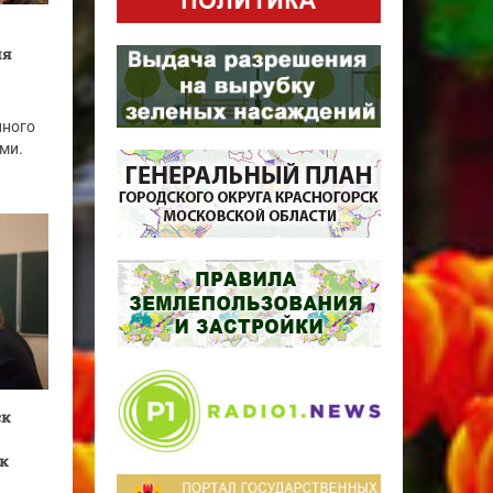
ля
нного
ми.
ск
к