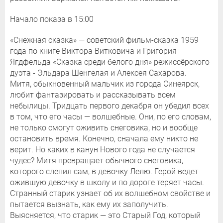
Начало показа в 15:00
«Снежная сказка» — советский фильм-сказка 1959
года по книге Виктора Витковича и Григория
Ягдфельда «Сказка среди белого дня» режиссёрского
дуэта - Эльдара Шенгелая и Алексея Сахарова.
Митя, обыкновенный мальчик из города Синеярск,
любит фантазировать и рассказывать всем
небылицы. Тридцать первого декабря он убедил всех
в том, что его часы — волшебные. Они, по его словам,
не только смогут оживить снеговика, но и вообще
остановить время. Конечно, сначала ему никто не
верит. Но каких в канун Нового года не случается
чудес? Митя превращает обычного снеговика,
которого слепил сам, в девочку Лелю. Герой ведет
ожившую девочку в школу и по дороге теряет часы.
Странный старик узнает об их волшебном свойстве и
пытается вызнать, как ему их заполучить.
Выясняется, что старик — это Старый Год, который