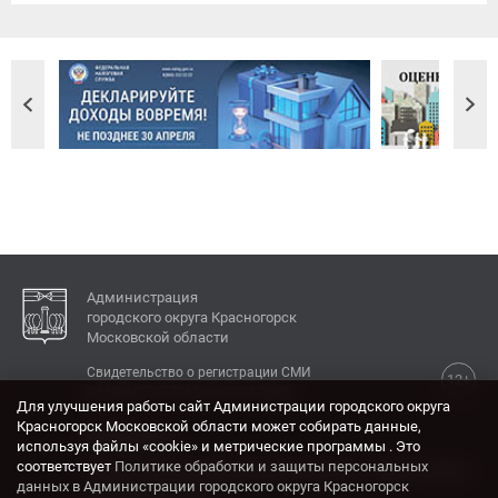
Администрация
городского округа Красногорск
Московской области
Свидетельство о регистрации СМИ
12+
Эл № ФС77-77792 от 31.01.2020.
Для улучшения работы сайт Администрации городского округа
Красногорск Московской области может собирать данные,
КОНТАКТЫ
используя файлы «cookie» и метрические программы . Это
соответствует
Политике обработки и защиты персональных
Адрес: 143404, Московская область, г. Красногорск,
данных в Администрации городского округа Красногорск
ул. Ленина, дом 4.