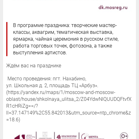
В программе праздника: творческие мастер-
классы, аквагрим, тематическая выставка,
ярмарка, чайная церемония в русском стиле,
работа торговых точек, фотозона, а также
выступления артистов.
Ждём вас на празднике
Место проведения: пгт. Нахабино,
ул. Школьная д. 2, площадь ТЦ «Арбуз».
(https://yandex.ru/maps/1/moscow-and-moscow-
oblast/house/shkolnaya_ulitsa_2/Z04YdwNlQUUDQFtvfX
R1cHRiZg==/?
ll=37.147149%2C55.842013&utm_source=ntp_chrome&z
=18.6)