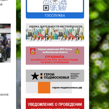
ой
ранов