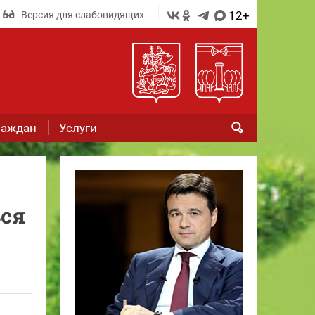
12+
Версия для слабовидящих
раждан
Услуги
ся