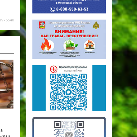
1975540
га
аждан