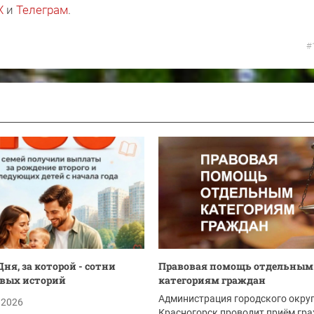
X
и
Телеграм
.
#
ня, за которой - сотни
Правовая помощь отдельным
вых историй
категориям граждан
Администрация городского окру
.2026
Красногорск проводит приём гр