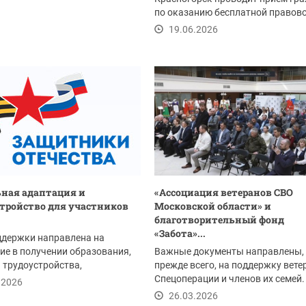
по оказанию бесплатной правов
помощи 26 июня...
19.06.2026
ная адаптация и
«Ассоциация ветеранов СВО
тройство для участников
Московской области» и
благотворительный фонд
«Забота»...
ддержки направлена на
ие в получении образования,
Важные документы направлены,
 трудоустройства,
прежде всего, на поддержку вете
ого обслуживания,...
Спецоперации и членов их семей.
.2026
26.03.2026