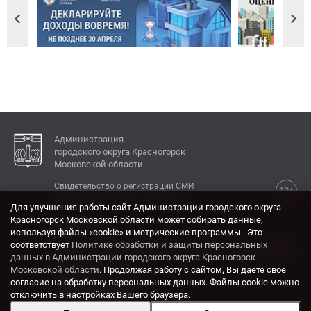
Администрация
городского округа Красногорск
Московской области
Свидетельство о регистрации СМИ
12+
Эл № ФС77-77792 от 31.01.2020.
Для улучшения работы сайт Администрации городского округа
Красногорск Московской области может собирать данные,
КОНТАКТЫ
используя файлы «cookie» и метрические программы . Это
соответствует
Политике обработки и защиты персональных
Адрес: 143404, Московская область, г. Красногорск,
данных в Администрации городского округа Красногорск
ул. Ленина, дом 4.
Московской области
. Продолжая работу с сайтом, Вы даете свое
Электронная почта:
согласие на обработку персональных данных. Файлы cookie можно
krasrn@mosreg.ru
отключить в настройках Вашего браузера.