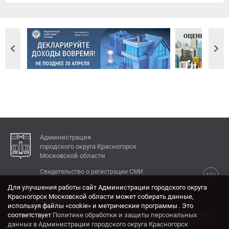
Администрация
городского округа Красногорск
Московской области
Свидетельство о регистрации СМИ
12+
Эл № ФС77-77792 от 31.01.2020.
Для улучшения работы сайт Администрации городского округа
Красногорск Московской области может собирать данные,
КОНТАКТЫ
используя файлы «cookie» и метрические программы . Это
соответствует
Политике обработки и защиты персональных
Адрес: 143404, Московская область, г. Красногорск,
данных в Администрации городского округа Красногорск
ул. Ленина, дом 4.