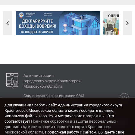
Администрация
городского округа Красногорск
Московской области
Свидетельство о регистрации СМИ
12+
Эл № ФС77-77792 от 31.01.2020.
Для улучшения работы сайт Администрации городского округа
Красногорск Московской области может собирать данные,
КОНТАКТЫ
используя файлы «cookie» и метрические программы . Это
соответствует
Политике обработки и защиты персональных
Адрес: 143404, Московская область, г. Красногорск,
данных в Администрации городского округа Красногорск
ул. Ленина, дом 4.
Московской области
. Продолжая работу с сайтом, Вы даете свое