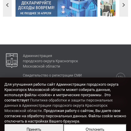
Администрация
городского округа Красногорск
Московской области
Свидетельство о регистрации СМИ
12+
Эл № ФС77-77792 от 31.01.2020.
Для улучшения работы сайт Администрации городского округа
Красногорск Московской области может собирать данные,
КОНТАКТЫ
используя файлы «cookie» и метрические программы . Это
соответствует
Политике обработки и защиты персональных
Адрес: 143404, Московская область, г. Красногорск,
данных в Администрации городского округа Красногорск
ул. Ленина, дом 4.
Московской области
. Продолжая работу с сайтом, Вы даете свое
Электронная почта:
согласие на обработку персональных данных. Файлы cookie можно
krasrn@mosreg.ru
отключить в настройках Вашего браузера.
Принять
Отклонить