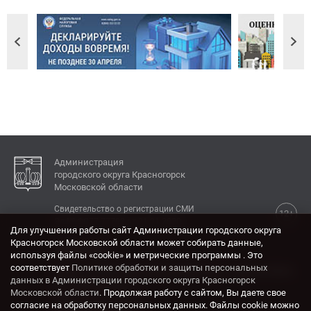
Администрация
городского округа Красногорск
Московской области
Свидетельство о регистрации СМИ
12+
Эл № ФС77-77792 от 31.01.2020.
Для улучшения работы сайт Администрации городского округа
Красногорск Московской области может собирать данные,
КОНТАКТЫ
используя файлы «cookie» и метрические программы . Это
соответствует
Политике обработки и защиты персональных
Адрес: 143404, Московская область, г. Красногорск,
данных в Администрации городского округа Красногорск
ул. Ленина, дом 4.
Московской области
. Продолжая работу с сайтом, Вы даете свое
Электронная почта:
согласие на обработку персональных данных. Файлы cookie можно