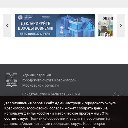
Администрация
городского округа Красногорск
Московской области
Свидетельство о регистрации СМИ
12+
Эл № ФС77-77792 от 31.01.2020.
Для улучшения работы сайт Администрации городского округа
Красногорск Московской области может собирать данные,
КОНТАКТЫ
используя файлы «cookie» и метрические программы . Это
соответствует
Политике обработки и защиты персональных
Адрес: 143404, Московская область, г. Красногорск,
данных в Администрации городского округа Красногорск
ул. Ленина, дом 4.