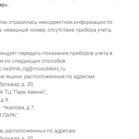
е».
тах отразилась некорректная информация по
 неверный номер, отсутствие прибора учета,
ндует передать показания приборов учета в
ним из следующих способов:
 nezhnik_ng@mosobleirc.ru
ые ящики, расположенные по адресам:
ульвар, д. 20;
1 А ТЦ "Парк Авеню";
д.9;
. Чкалова, д.7;
Й ПАРК";
, расположенных по адресам:
бульвар, д. 20