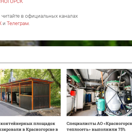
АСНОГОРСК
 читайте в официальных каналах
X
и
Телеграм
.
0 контейнерных площадок
Специалисты АО «Красногорс
зировали в Красногорске в
теплосеть» выполнили 75%