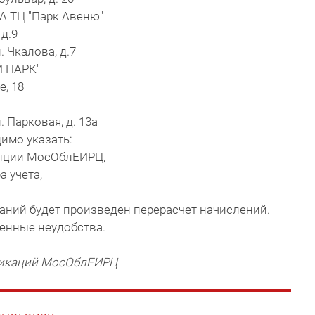
1 А ТЦ "Парк Авеню"
 д.9
. Чкалова, д.7
Й ПАРК"
е, 18
. Парковая, д. 13а
димо указать:
танции МосОблЕИРЦ,
 учета,
аний будет произведен перерасчет начислений.
ленные неудобства.
икаций МосОблЕИРЦ