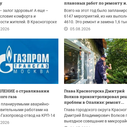
ду
плановых работ по ремонту и.
– залог здоровья! А еще –
Всего на этот год было запланир
словие комфорта и
6147 мероприятий, из них выпол
ости жителей. В Красногорске
4610. Это ремонт и замена 1,6 т
ом провели...
погонных...
.2026
05.08.2026
ЛЕНИЕ о стравливании
Глава Красногорска Дмитрий
ого газа
Волков проконтролировал ре
проблем в Опалихе: ремонт...
с планируемыми аварийно-
овительными работами на
Глава городского округа Красно
«Газопровод-отвод на КРП-14
Дмитрий Владимирович Волков 
м 2-я...
выездное совещание в микрорай
.2026
Опалиха после...