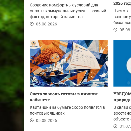
2026 го
Создание комфортных условий для
оплаты коммунальных услуг – важный
Чистота 
фактор, который влияет на
важное у
своевременность...
безопасн
05.08.2026
этим лет
05.08
Счета за июль готовы в личном
УВЕДОМ
кабинете
природн
Квитанции на бумаге скоро появятся в
В связи 
почтовых ящиках
восстан
объекте 
05.08.2026
Ду-1020 м
31.07