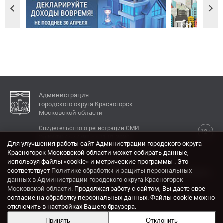
Администрация
городского округа Красногорск
Московской области
Свидетельство о регистрации СМИ
12+
Эл № ФС77-77792 от 31.01.2020.
Для улучшения работы сайт Администрации городского округа
Красногорск Московской области может собирать данные,
КОНТАКТЫ
используя файлы «cookie» и метрические программы . Это
соответствует
Политике обработки и защиты персональных
Адрес: 143404, Московская область, г. Красногорск,
данных в Администрации городского округа Красногорск
ул. Ленина, дом 4.
Московской области
. Продолжая работу с сайтом, Вы даете свое
Электронная почта:
согласие на обработку персональных данных. Файлы cookie можно
krasrn@mosreg.ru
отключить в настройках Вашего браузера.
Принять
Отклонить