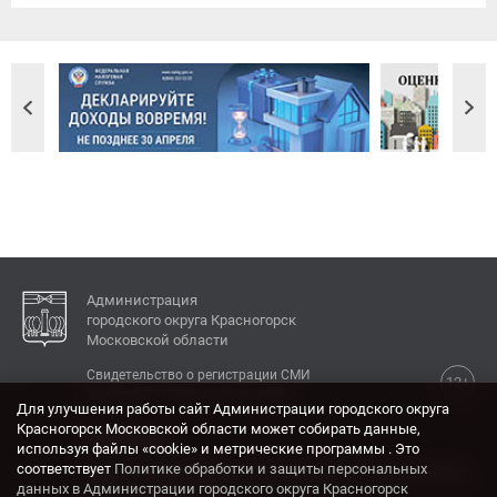
Администрация
городского округа Красногорск
Московской области
Свидетельство о регистрации СМИ
12+
Эл № ФС77-77792 от 31.01.2020.
Для улучшения работы сайт Администрации городского округа
Красногорск Московской области может собирать данные,
КОНТАКТЫ
используя файлы «cookie» и метрические программы . Это
соответствует
Политике обработки и защиты персональных
Адрес: 143404, Московская область, г. Красногорск,
данных в Администрации городского округа Красногорск
ул. Ленина, дом 4.