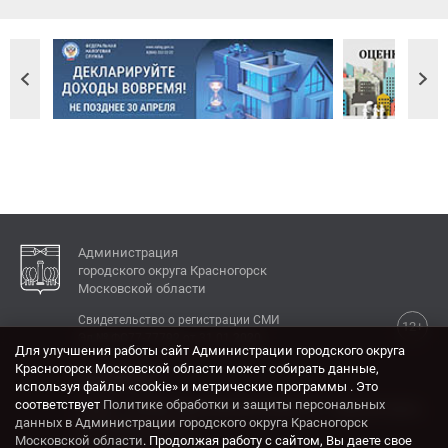
Администрация
городского округа Красногорск
Московской области
Свидетельство о регистрации СМИ
12+
Эл № ФС77-77792 от 31.01.2020.
Для улучшения работы сайт Администрации городского округа
Красногорск Московской области может собирать данные,
КОНТАКТЫ
используя файлы «cookie» и метрические программы . Это
соответствует
Политике обработки и защиты персональных
Адрес: 143404, Московская область, г. Красногорск,
данных в Администрации городского округа Красногорск
ул. Ленина, дом 4.
Московской области
. Продолжая работу с сайтом, Вы даете свое