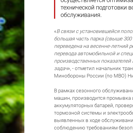
осуществляется оптимиза
технической подготовки в
обслуживания.
«
В связи с установившейся пол
большая часть парка (свыше 300
переведена на весенне-летний 
перевода автомобильной и спец
производственных показателей 
задач
», - отметил начальник тр
Минобороны России (по МВО) Н
В рамках сезонного обслуживани
машин, производится промывка и
аккумуляторных батарей, провер
тормозной системы и электрооб
выявленных в ходе обслуживани
соблюдению требованиям безопа