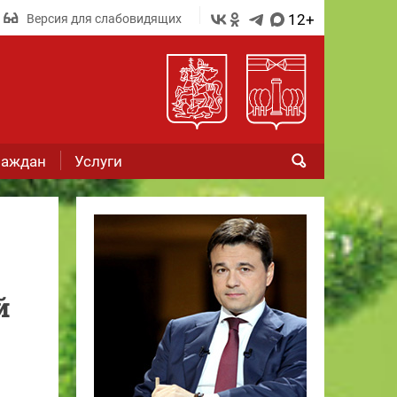
12+
Версия для слабовидящих
раждан
Услуги
й