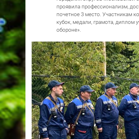
проявила профессионализм, дос
почетное 3 место. Участникам 
кубок, медали, грамота, диплом 
обороне».