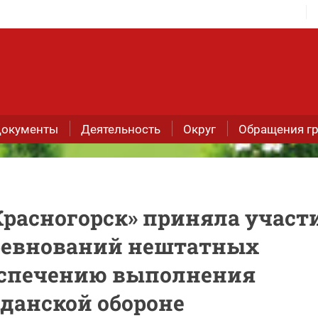
окументы
Деятельность
Округ
Обращения г
расногорск» приняла участ
оревнований нештатных
еспечению выполнения
данской обороне