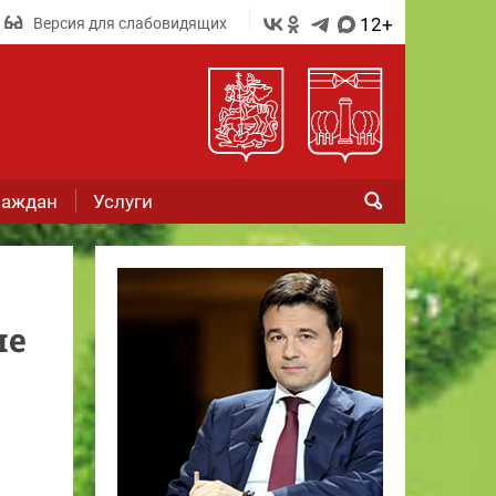
12+
Версия для слабовидящих
раждан
Услуги
ие