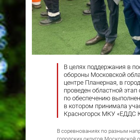
В целях поддержания в п
обороны Московской обла
центре Планерная, в город
проведен областной этап
по обеспечению выполнен
в котором принимала учас
Красногорск МКУ «ЕДДС К
В соревнованиях по разным напр
городских округов Московской о