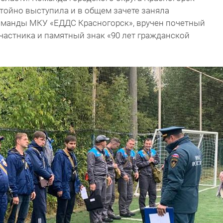
тойно выступила и в общем зачете заняла
команды МКУ «ЕДДС Красногорск», вручен почетный
участника и памятный знак «90 лет гражданской