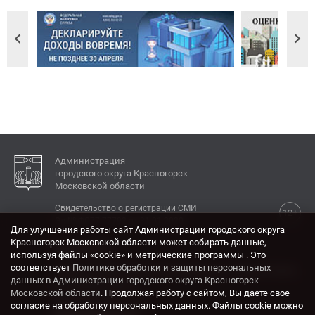
Администрация
городского округа Красногорск
Московской области
Свидетельство о регистрации СМИ
12+
Эл № ФС77-77792 от 31.01.2020.
Для улучшения работы сайт Администрации городского округа
Красногорск Московской области может собирать данные,
КОНТАКТЫ
используя файлы «cookie» и метрические программы . Это
соответствует
Политике обработки и защиты персональных
Адрес: 143404, Московская область, г. Красногорск,
данных в Администрации городского округа Красногорск
ул. Ленина, дом 4.
Московской области
. Продолжая работу с сайтом, Вы даете свое
Электронная почта:
согласие на обработку персональных данных. Файлы cookie можно