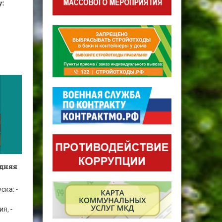
у:
одняя
ска: -
я, -