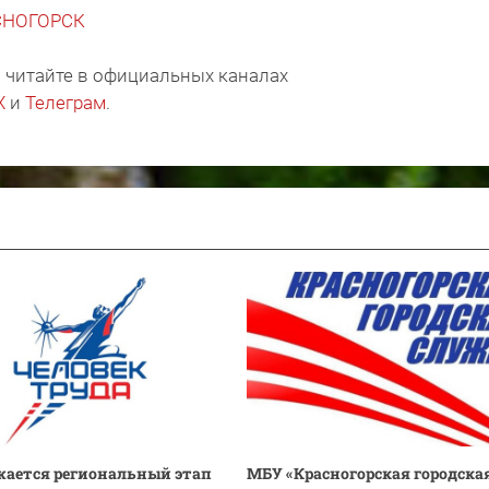
АСНОГОРСК
 читайте в официальных каналах
X
и
Телеграм
.
ается региональный этап
МБУ «Красногорская городска