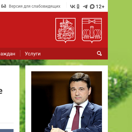
12+
Версия для слабовидящих
раждан
Услуги
е