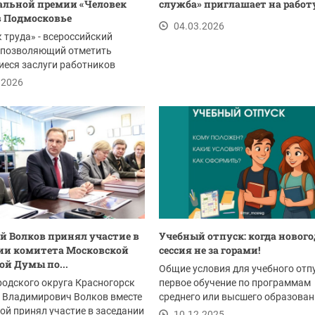
льной премии «Человек
служба» приглашает на работ
в Подмосковье
04.03.2026
 труда» - всероссийский
, позволяющий отметить
еся заслуги работников
тий, наставников...
.2026
 Волков принял участие в
Учебный отпуск: когда новог
ии комитета Московской
сессия не за горами!
ой Думы по...
Общие условия для учебного отпу
родского округа Красногорск
первое обучение по программам
 Владимирович Волков вместе
среднего или высшего образовани
ой принял участие в заседании
успешное...
10.12.2025