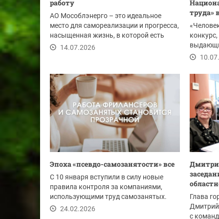
работу
Национа
труда» 
АО Мособлэнерго – это идеальное
место для самореализации и прогресса,
«Человек
насыщенная жизнь, в которой есть
конкурс
место отдыху,...
выдающи
14.07.2026
предприя
10.07
Эпоха «псевдо-самозанятости» все
Дмитрий
заседан
С 10 января вступили в силу новые
областн
правила контроля за компаниями,
использующими труд самозанятых.
Глава го
Они напрямую...
Дмитрий
24.02.2026
с команд