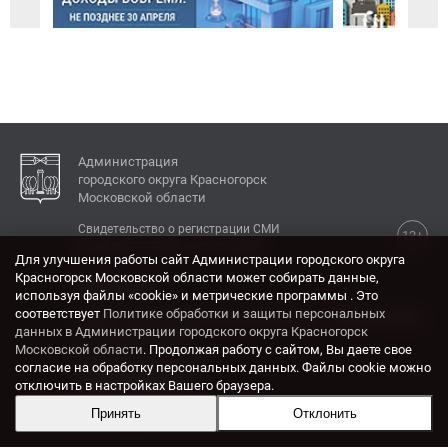
Администрация
городского округа Красногорск
Московской области
Свидетельство о регистрации СМИ
12+
Эл № ФС77-77792 от 31.01.2020.
Для улучшения работы сайт Администрации городского округа
Красногорск Московской области может собирать данные,
КОНТАКТЫ
используя файлы «cookie» и метрические программы . Это
соответствует
Политике обработки и защиты персональных
Адрес: 143404, Московская область, г. Красногорск,
данных в Администрации городского округа Красногорск
ул. Ленина, дом 4.
Московской области
. Продолжая работу с сайтом, Вы даете свое
Электронная почта:
согласие на обработку персональных данных. Файлы cookie можно
krasrn@mosreg.ru
отключить в настройках Вашего браузера.
Принять
Отклонить
Разработка и поддержка сайта ADN