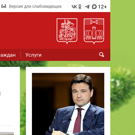
12+
Версия для слабовидящих
раждан
Услуги
з