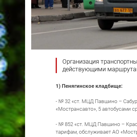
Организация транспортны
действующими маршрутам
1) Пенягинское кладбище:
- № 32 «ст. МЦД Павшино – Сабу
«Мострансавто», 5 автобусами ср
- № 852 «ст. МЦД Павшино – Кра
тарифам, обслуживает АО «Мостр