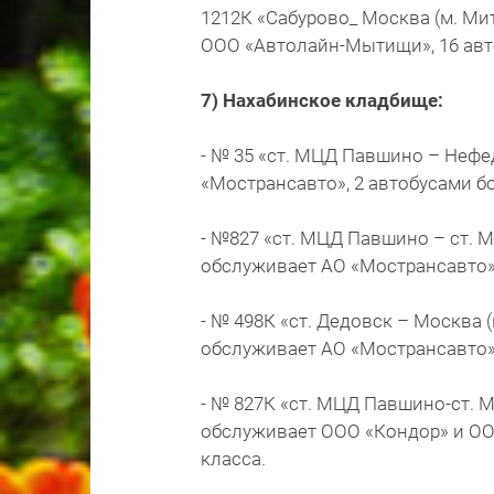
1212К «Сабурово_ Москва (м. Ми
ООО «Автолайн-Мытищи», 16 авт
7) Нахабинское кладбище:
- № 35 «ст. МЦД Павшино – Нефе
«Мострансавто», 2 автобусами б
- №827 «ст. МЦД Павшино – ст. 
обслуживает АО «Мострансавто»,
- № 498К «ст. Дедовск – Москва 
обслуживает АО «Мострансавто»,
- № 827К «ст. МЦД Павшино-ст. 
обслуживает ООО «Кондор» и ОО
класса.