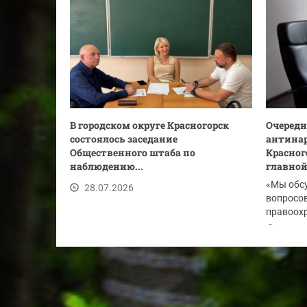
В городском округе Красногорск
Очередн
состоялось заседание
антинар
Общественного штаба по
Красног
наблюдению...
главной.
«Мы обс
28.07.2026
вопросов
правоохр
по...
28.07