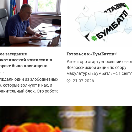
ое заседание
Готовься к «БумБатлу»!
котической комиссии в
Уже скоро стартует осенний сезо
орске было посвящено
Всероссийской акции по сбору
..
макулатуры «БумБатл» - с 1 сент
уждали одни из злободневных
по 30 ноября. Акция...
21.07.2026
, которые волнуют и нас, и
анительный блок. Это работа
.2026