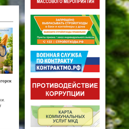
огорск
ки.
т