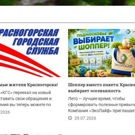
ые жители Красногорска!
Шоппер вместо пакета: Красн
выбирает осознанность
«КГС» переехал на новый
ставить свои обращения и
Лето — лучшее время, чтобы
ния вы теперь можете по
сформировать полезные привыч
Компания «ЭкоЛайф» приглашае
.2026
жителей Красногорска и всего...
29.07.2026