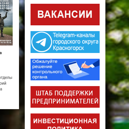
в
отделы
рий
га