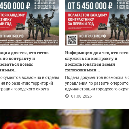
ция для тех, кто готов
Информация для тех, кто гото
 по контракту и
служить по контракту и
зоваться всеми
воспользоваться всеми
нными...
положенными...
документов возможна в отделы
Подача документов возможна в 
ия по развитию территорий
управления по развитию террито
рации городского округа
администрации городского окру
рск:
Красногорск:
.2026
01.08.2026