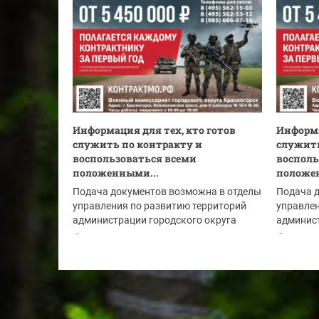
Информация для тех, кто готов
Информа
служить по контракту и
служить
воспользоваться всеми
восполь
положенными...
положе
Подача документов возможна в отделы
Подача 
управления по развитию территорий
управлен
администрации городского округа
админист
Красногорск:
Красного
03.08.2026
02.08