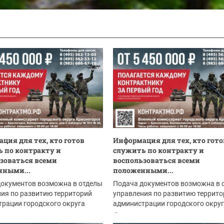
ция для тех, кто готов
Информация для тех, кто гото
 по контракту и
служить по контракту и
зоваться всеми
воспользоваться всеми
нными...
положенными...
документов возможна в отделы
Подача документов возможна в 
ия по развитию территорий
управления по развитию террито
рации городского округа
администрации городского окру
рск:
Красногорск:
.2026
04.08.2026