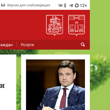
12+
Версия для слабовидящих
раждан
Услуги
ми