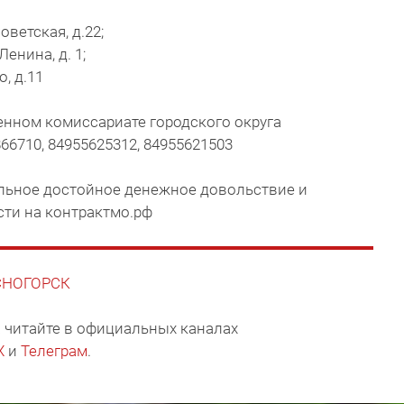
оветская, д.22;
енина, д. 1;
, д.11
енном комиссариате городского округа
66710, 84955625312, 84955621503
ильное достойное денежное довольствие и
сти на контрактмо.рф
АСНОГОРСК
 читайте в официальных каналах
X
и
Телеграм
.