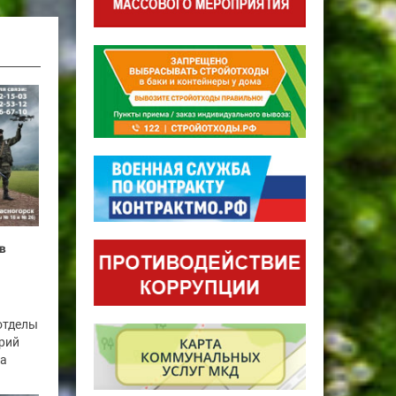
в
отделы
рий
га