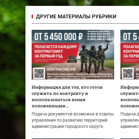
ДРУГИЕ МАТЕРИАЛЫ РУБРИКИ
Информация для тех, кто готов
Информа
служить по контракту и
служить
воспользоваться всеми
восполь
положенными...
положе
Подача документов возможна в отделы
Подача 
управления по развитию территорий
управлен
администрации городского округа
админист
Красногорск:
Красного
06.08.2026
05.08