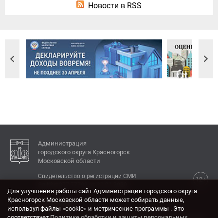
Новости в RSS
Администрация
городского округа Красногорск
Московской области
Свидетельство о регистрации СМИ
12+
Эл № ФС77-77792 от 31.01.2020.
Для улучшения работы сайт Администрации городского округа
Красногорск Московской области может собирать данные,
КОНТАКТЫ
используя файлы «cookie» и метрические программы . Это
соответствует
Политике обработки и защиты персональных