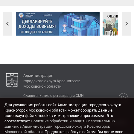
Администрация
городского округа Красногорск
Московской области
Свидетельство о регистрации СМИ
12+
Эл № ФС77-77792 от 31.01.2020.
Для улучшения работы сайт Администрации городского округа
Красногорск Московской области может собирать данные,
КОНТАКТЫ
используя файлы «cookie» и метрические программы . Это
соответствует
Политике обработки и защиты персональных
Адрес: 143404, Московская область, г. Красногорск,
данных в Администрации городского округа Красногорск
ул. Ленина, дом 4.
Московской области
. Продолжая работу с сайтом, Вы даете свое