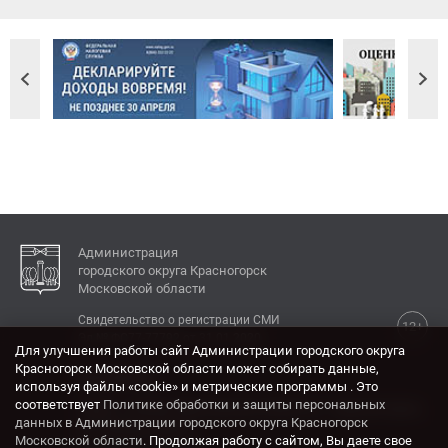
Администрация
городского округа Красногорск
Московской области
Свидетельство о регистрации СМИ
12+
Эл № ФС77-77792 от 31.01.2020.
Для улучшения работы сайт Администрации городского округа
Красногорск Московской области может собирать данные,
КОНТАКТЫ
используя файлы «cookie» и метрические программы . Это
соответствует
Политике обработки и защиты персональных
Адрес: 143404, Московская область, г. Красногорск,
данных в Администрации городского округа Красногорск
ул. Ленина, дом 4.
Московской области
. Продолжая работу с сайтом, Вы даете свое