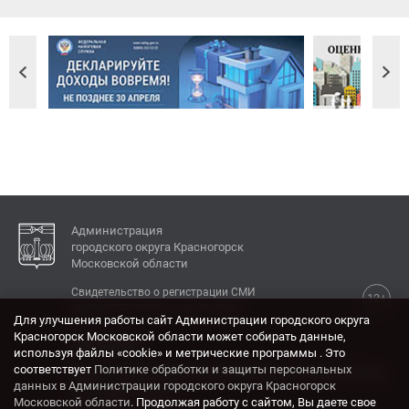
Администрация
городского округа Красногорск
Московской области
Свидетельство о регистрации СМИ
12+
Эл № ФС77-77792 от 31.01.2020.
Для улучшения работы сайт Администрации городского округа
Красногорск Московской области может собирать данные,
КОНТАКТЫ
используя файлы «cookie» и метрические программы . Это
соответствует
Политике обработки и защиты персональных
Адрес: 143404, Московская область, г. Красногорск,
данных в Администрации городского округа Красногорск
ул. Ленина, дом 4.
Московской области
. Продолжая работу с сайтом, Вы даете свое