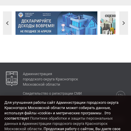
Администрация
городского округа Красногорск
Московской области
Свидетельство о регистрации СМИ
12+
Эл № ФС77-77792 от 31.01.2020.
Для улучшения работы сайт Администрации городского округа
Красногорск Московской области может собирать данные,
КОНТАКТЫ
используя файлы «cookie» и метрические программы . Это
соответствует
Политике обработки и защиты персональных
Адрес: 143404, Московская область, г. Красногорск,
данных в Администрации городского округа Красногорск
ул. Ленина, дом 4.
Московской области
. Продолжая работу с сайтом, Вы даете свое