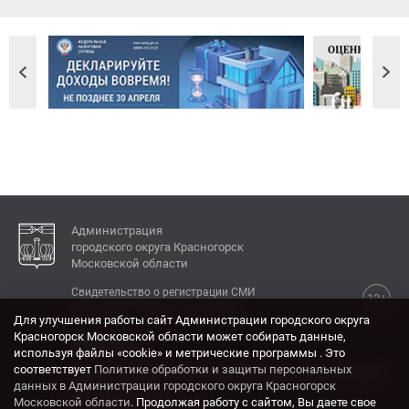
Администрация
городского округа Красногорск
Московской области
Свидетельство о регистрации СМИ
12+
Эл № ФС77-77792 от 31.01.2020.
Для улучшения работы сайт Администрации городского округа
Красногорск Московской области может собирать данные,
КОНТАКТЫ
используя файлы «cookie» и метрические программы . Это
соответствует
Политике обработки и защиты персональных
Адрес: 143404, Московская область, г. Красногорск,
данных в Администрации городского округа Красногорск
ул. Ленина, дом 4.
Московской области
. Продолжая работу с сайтом, Вы даете свое