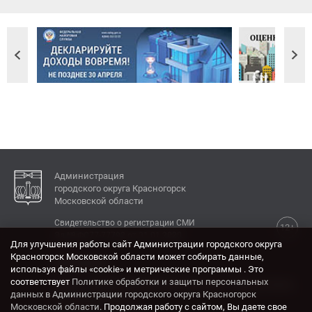
Администрация
городского округа Красногорск
Московской области
Свидетельство о регистрации СМИ
12+
Эл № ФС77-77792 от 31.01.2020.
Для улучшения работы сайт Администрации городского округа
Красногорск Московской области может собирать данные,
КОНТАКТЫ
используя файлы «cookie» и метрические программы . Это
соответствует
Политике обработки и защиты персональных
Адрес: 143404, Московская область, г. Красногорск,
данных в Администрации городского округа Красногорск
ул. Ленина, дом 4.
Московской области
. Продолжая работу с сайтом, Вы даете свое