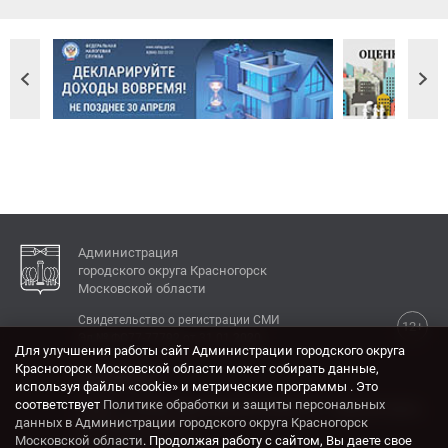
Администрация
городского округа Красногорск
Московской области
Свидетельство о регистрации СМИ
12+
Эл № ФС77-77792 от 31.01.2020.
Для улучшения работы сайт Администрации городского округа
Красногорск Московской области может собирать данные,
КОНТАКТЫ
используя файлы «cookie» и метрические программы . Это
соответствует
Политике обработки и защиты персональных
Адрес: 143404, Московская область, г. Красногорск,
данных в Администрации городского округа Красногорск
ул. Ленина, дом 4.
Московской области
. Продолжая работу с сайтом, Вы даете свое