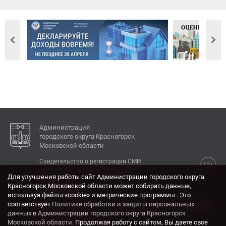
Администрация
городского округа Красногорск
Московской области
Свидетельство о регистрации СМИ
12+
Эл № ФС77-77792 от 31.01.2020.
Для улучшения работы сайт Администрации городского округа
Красногорск Московской области может собирать данные,
КОНТАКТЫ
используя файлы «cookie» и метрические программы . Это
соответствует
Политике обработки и защиты персональных
Адрес: 143404, Московская область, г. Красногорск,
данных в Администрации городского округа Красногорск
ул. Ленина, дом 4.
Московской области
. Продолжая работу с сайтом, Вы даете свое