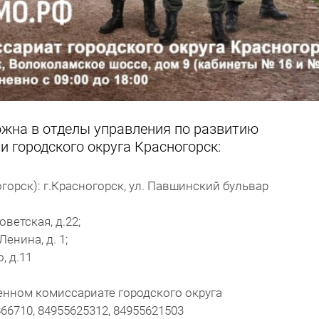
жна в отделы управления по развитию
 городского округа Красногорск:
рск): г.Красногорск, ул. Павшинский бульвар
оветская, д.22;
енина, д. 1;
, д.11
енном комиссариате городского округа
66710, 84955625312, 84955621503