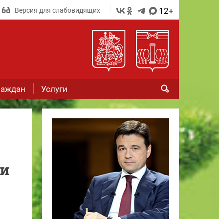
12+
Версия для слабовидящих
раждан
Услуги
ми