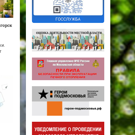
огорск
ки.
т