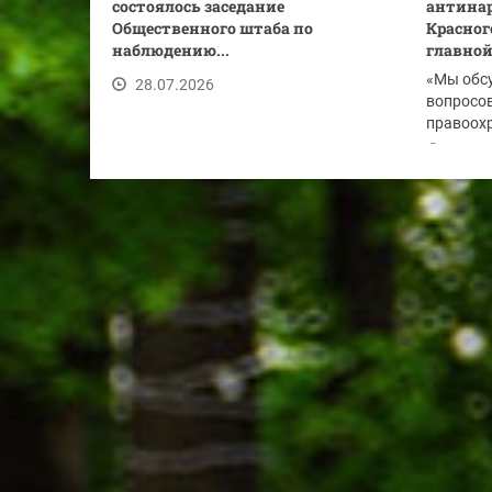
состоялось заседание
антинар
Общественного штаба по
Красног
наблюдению...
главной.
«Мы обс
28.07.2026
вопросов
правоохр
по...
28.07