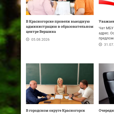
В Красногорске провели выездную
Уважаем
администрацию в образовательном
Чат МБУ 
центре Вершина
адрес. О
предложе
05.08.2026
ссылке.
31.07
В городском округе Красногорск
Очередн