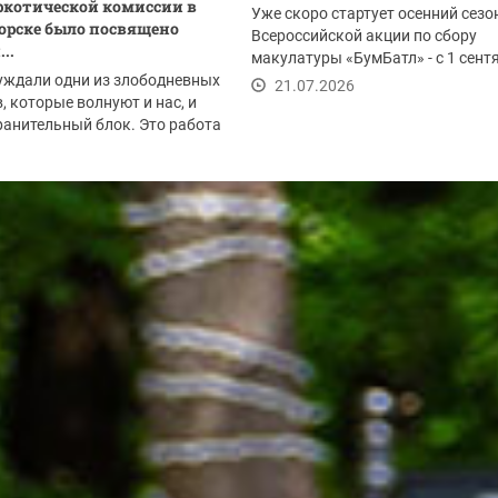
котической комиссии в
Уже скоро стартует осенний сезо
орске было посвящено
Всероссийской акции по сбору
..
макулатуры «БумБатл» - с 1 сент
уждали одни из злободневных
по 30 ноября. Акция...
21.07.2026
, которые волнуют и нас, и
анительный блок. Это работа
.2026