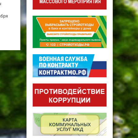
н
ября