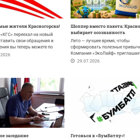
ые жители Красногорска!
Шоппер вместо пакета: Красн
выбирает осознанность
«КГС» переехал на новый
ставить свои обращения и
Лето — лучшее время, чтобы
ния вы теперь можете по
сформировать полезные привыч
Компания «ЭкоЛайф» приглашае
.2026
жителей Красногорска и всего...
29.07.2026
ое заседание
Готовься к «БумБатлу»!