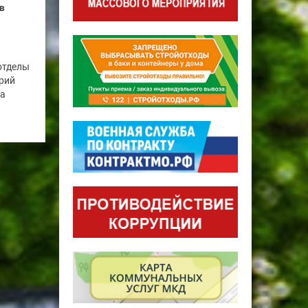
в
отделы
рий
га