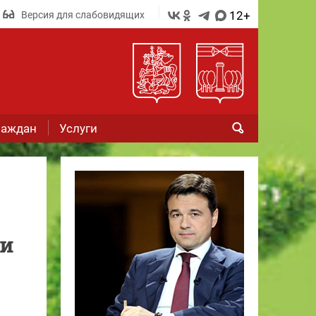
12+
Версия для слабовидящих
раждан
Услуги
ми