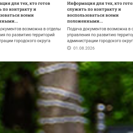
ция для тех, кто готов
Информация для тех, кто гото
 по контракту и
служить по контракту и
зоваться всеми
воспользоваться всеми
нными...
положенными...
документов возможна в отделы
Подача документов возможна в 
ия по развитию территорий
управления по развитию террито
рации городского округа
администрации городского окру
рск:
Красногорск:
.2026
01.08.2026