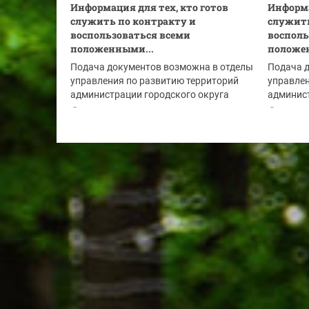
Информация для тех, кто готов
Информа
служить по контракту и
служить
воспользоваться всеми
восполь
положенными...
положе
Подача документов возможна в отделы
Подача 
управления по развитию территорий
управлен
администрации городского округа
админист
Красногорск:
Красного
03.08.2026
02.08