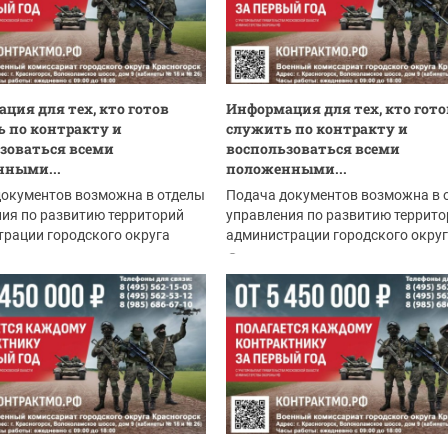
ция для тех, кто готов
Информация для тех, кто гото
 по контракту и
служить по контракту и
зоваться всеми
воспользоваться всеми
нными...
положенными...
документов возможна в отделы
Подача документов возможна в 
ия по развитию территорий
управления по развитию террито
рации городского округа
администрации городского окру
рск:
Красногорск:
.2026
04.08.2026