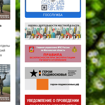
в
отделы
рий
га