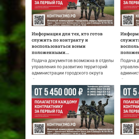
Информация для тех, кто готов
Информа
служить по контракту и
служить
воспользоваться всеми
восполь
положенными...
положе
Подача документов возможна в отделы
Подача 
управления по развитию территорий
управлен
администрации городского округа
админист
Красногорск:
Красного
06.08.2026
05.08