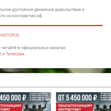
ильное достойное денежное довольствие и
сти на контрактмо.рф
АСНОГОРСК
 читайте в официальных каналах
X
и
Телеграм
.