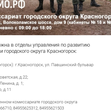
жна в отделы управления по развитию
 городского округа Красногорск:
рск): г.Красногорск, ул. Павшинский бульвар
оветская, д.22;
енина, д. 1;
, д.11
енном комиссариате городского округа
66710, 84955625312, 84955621503