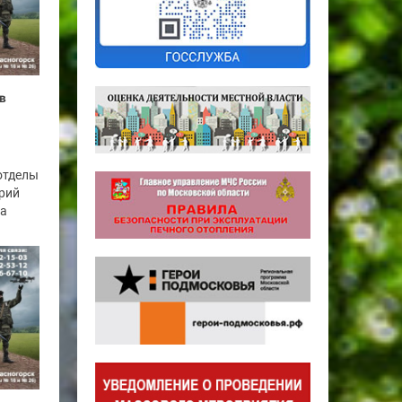
в
отделы
рий
га