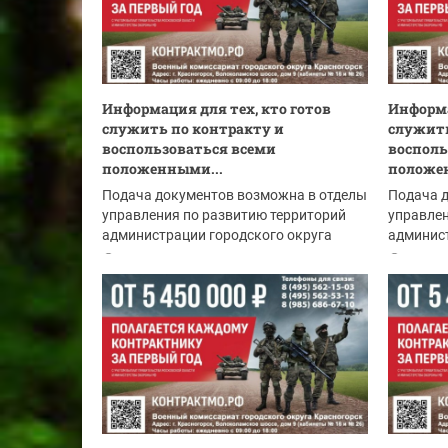
Информация для тех, кто готов
Информа
служить по контракту и
служить
воспользоваться всеми
восполь
положенными...
положе
Подача документов возможна в отделы
Подача 
управления по развитию территорий
управлен
администрации городского округа
админист
Красногорск:
Красного
06.08.2026
05.08