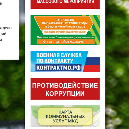
в
отделы
рий
га