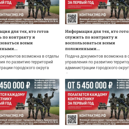
ция для тех, кто готов
Информация для тех, кто гото
 по контракту и
служить по контракту и
зоваться всеми
воспользоваться всеми
нными...
положенными...
документов возможна в отделы
Подача документов возможна в 
ия по развитию территорий
управления по развитию террито
рации городского округа
администрации городского окру
рск:
Красногорск:
.2026
04.08.2026