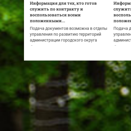
Информация для тех, кто готов
Информа
служить по контракту и
служить
воспользоваться всеми
восполь
положенными...
положе
Подача документов возможна в отделы
Подача 
управления по развитию территорий
управлен
администрации городского округа
админист
Красногорск:
Красного
03.08.2026
02.08