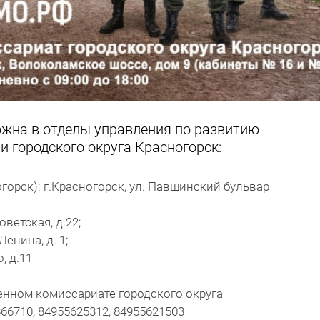
жна в отделы управления по развитию
 городского округа Красногорск:
рск): г.Красногорск, ул. Павшинский бульвар
оветская, д.22;
енина, д. 1;
, д.11
енном комиссариате городского округа
66710, 84955625312, 84955621503