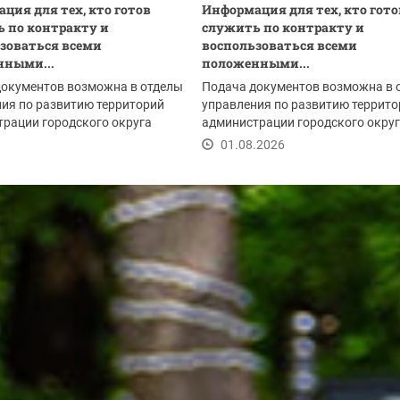
ция для тех, кто готов
Информация для тех, кто гото
 по контракту и
служить по контракту и
зоваться всеми
воспользоваться всеми
нными...
положенными...
документов возможна в отделы
Подача документов возможна в 
ия по развитию территорий
управления по развитию террито
рации городского округа
администрации городского окру
рск:
Красногорск:
.2026
01.08.2026