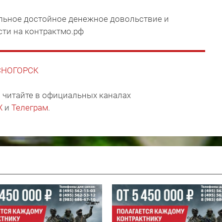
ильное достойное денежное довольствие и
сти на контрактмо.рф
АСНОГОРСК
 читайте в официальных каналах
X
и
Телеграм
.