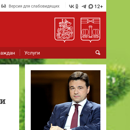
12+
Версия для слабовидящих
раждан
Услуги
ми